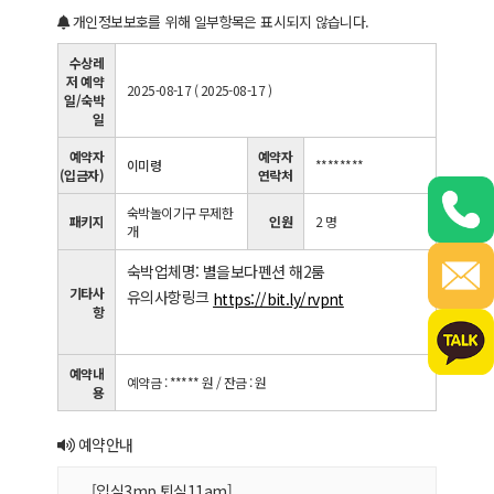
개인정보보호를 위해 일부항목은 표시되지 않습니다.
수상레
저 예약
2025-08-17 ( 2025-08-17 )
일/숙박
일
예약자
예약자
이미령
********
(입금자)
연락처
숙박놀이기구 무제한
패키지
인원
2 명
개
숙박업체명: 별을보다펜션 해2룸
기타사
유의사항링크
https://bit.ly/rvpnt
항
예약내
예약금 : ***** 원
/ 잔금 : 원
용
예약안내
[입실3mp 퇴실11am]