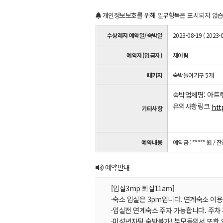
개인정보보호를 위해 일부항목은 표시되지 않습
수상레저 예약일/숙박일
2023-08-19 ( 2023-0
예약자(입금자)
채아림
패키지
숙박놀이기구 5개
숙박업체명: 아트
유의사항링크
htt
기타사항
예약내용
예약금 : ***** 원
/ 잔
예약안내
[입실3mp 퇴실11am]
·숙소 입실은 3pm입니다. 연계숙소 이용
·입실전 연계숙소 주차 가능합니다. 주차
·미성년자팀 숙박불가! 부모동의서 또한 