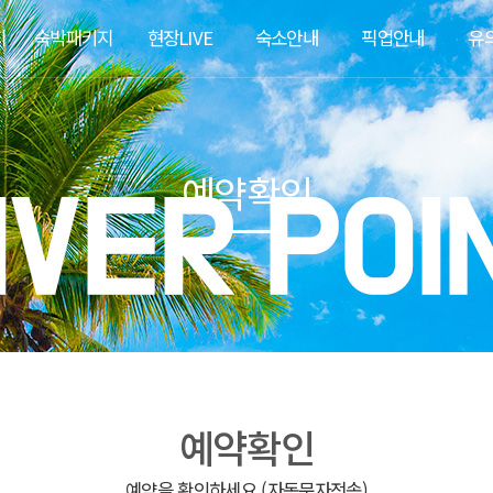
지
숙박패키지
현장LIVE
숙소안내
픽업안내
유
예약확인
예약확인
예약을 확인하세요 (자동문자전송)