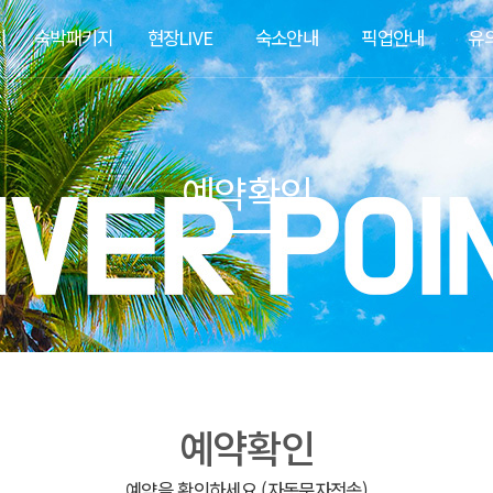
지
숙박패키지
현장LIVE
숙소안내
픽업안내
유
예약확인
예약확인
예약을 확인하세요 (자동문자전송)