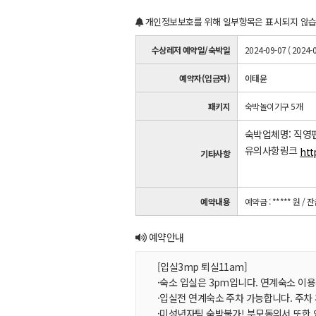
개인정보보호를 위해 일부항목은 표시되지 않습
수상레저 예약일/숙박일
2024-09-07 ( 2024-0
예약자(입금자)
이태윤
패키지
숙박놀이기구 5개
숙박업체명: 직영
유의사항링크
htt
기타사항
예약내용
예약금 : ***** 원
/ 잔
예약안내
[입실3mp 퇴실11am]
·숙소 입실은 3pm입니다. 연계숙소 이용
·입실전 연계숙소 주차 가능합니다. 주차
·미성년자팀 숙박불가! 부모동의서 또한 