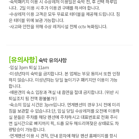
-숙박패키지 이용 시 수상레저 이용일은 숙박 전, 후 선택 하루입
니다. 2일 이용 시 추가 이용권 구매를 하셔야 합니다.
-수상레저 이용 고객은 모두 무료로 테이블을 제공해 드립니다. 짐
은 테이블 위에 보관 가능합니다.
-사고와 안전을 위해 수상 레저시설 전체 cctv 녹화됩니다.
[유의사항]
숙박 유의사항
-입실 3pm 퇴실 11am
-미성년자의 숙박을 금지합니다. 본 업체는 부모 동의서 또한 인정
하지 않습니다. 미성년자는 당일 놀이기구 패키지만 이용이 가능
합니다.
-애완견의 숙소 입장과 객실 내 흡연을 절대 금지합니다. (위반 시
퇴실조치 됨 전액 환불불가!)
-숙소의 입실 시간은 3pm입니다. 연계펜션의 경우 3시 전에 미리
짐을 보관할 수 없습니다.단, 입실 당일 수상레저를 오전에 이용하
실 분들은 주차를 해당 펜션에 주차하시고 대표번호로 전화 주시
면 실시간으로 빠지까지 픽, 드롭 모두 해드리며젖은 상태로도 차
량탑승이 가능합니다.
-연계펜션 이용 시 견적, 안내 문자에 해당 펜션 홈페이지를 항시