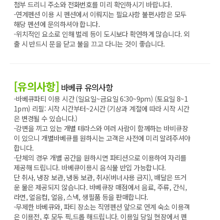
첨부 드리니 주소와 전화번호를 미리 확인하시기 바랍니다.
-연계펜션 이용 시 펜션에서 이뤄지는 필요사항 불편사항은 모두
해당 펜션에 문의하셔야 합니다.
-위치적인 요소로 인해 벌레 등이 도시보다 확연하게 많습니다. 외
출 시 반드시 문을 닫고 불을 끄고 다니는 것이 좋습니다.
[유의사항]
바베큐 유의사항
-바베큐파티 이용 시간 (일요일~금요일 6:30~9pm) (토요일 8~1
1pm) 리필: 시작 시간부터~2시간 (기상과 계절에 따라 시작 시간
은 변경될 수 있습니다.)
-강변을 끼고 있는 개별 테라스와 여러 사람이 함께하는 바비큐장
이 있으니 개별바베큐를 원하시는 고객은 사전에 미리 알려주셔야
합니다.
-단체의 경우 개별 공간을 원하시면 파티션으로 이용하여 자리를
제공해 드립니다. 바베큐이용시 음식물 반입 가능합니다.
단 취사, 냉장 보관, 냉동 보관, 취사(버너사용 금지), 배달은 뜨거
운 물은 제공되지 않습니다. 바베큐장 매점에서 음료, 주류, 간식,
라면, 얼음컵, 얼음, 스낵, 생필품 등을 판매합니다.
-무제한 바베큐와, 파티 장소는 직영펜션 앞으로 연계 숙소 이용객
은 이용전, 후 모두 픽,드롭 해드립니다. 이용일 당일 현장에서 펜