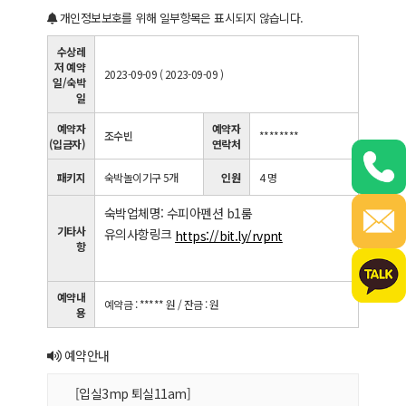
개인정보보호를 위해 일부항목은 표시되지 않습니다.
수상레
저 예약
2023-09-09 ( 2023-09-09 )
일/숙박
일
예약자
예약자
조수빈
********
(입금자)
연락처
패키지
숙박놀이기구 5개
인원
4 명
숙박업체명: 수피아펜션 b1룸
기타사
유의사항링크
https://bit.ly/rvpnt
항
예약내
예약금 : ***** 원
/ 잔금 : 원
용
예약안내
[입실3mp 퇴실11am]